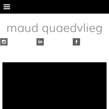
maud quaedvlieg